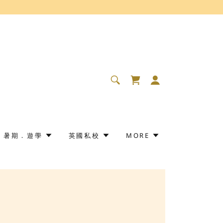
暑期．遊學
英國私校
MORE